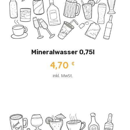
Mineralwasser 0,75l
4,70
€
inkl. MwSt.