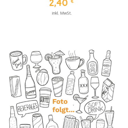
2,40
€
inkl. MwSt.