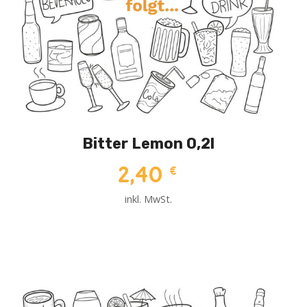
Bitter Lemon 0,2l
2,40
€
inkl. MwSt.