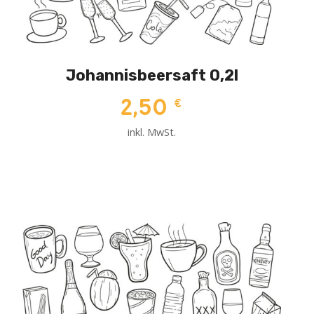
Johannisbeersaft 0,2l
2,50
€
inkl. MwSt.