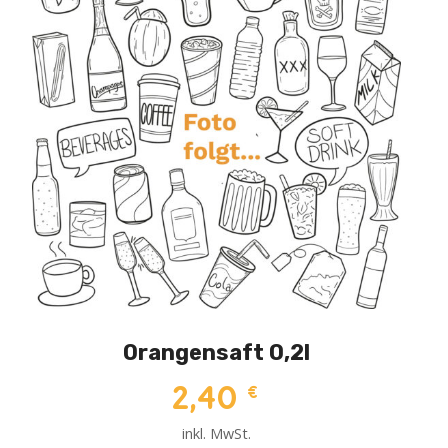
Orangensaft 0,2l
2,40
€
inkl. MwSt.