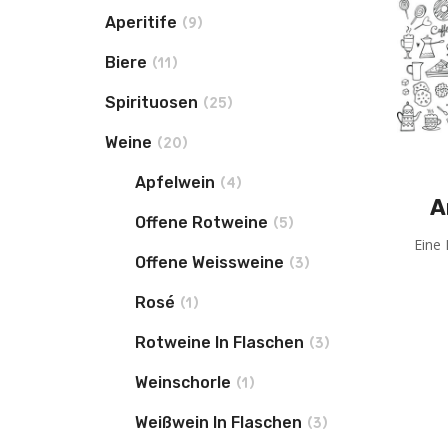
Aperitife
(9)
Biere
(11)
Spirituosen
(25)
Weine
(20)
Apfelwein
(4)
A
Offene Rotweine
(5)
Eine 
Offene Weissweine
(3)
Rosé
(1)
Rotweine In Flaschen
(3)
Weinschorle
(1)
Weißwein In Flaschen
(3)