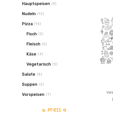
Hauptspeisen
(9)
Nudeln
(13)
Pizza
(15)
Fisch
(3)
Fleisch
(6)
Käse
(4)
Vegetarisch
(5)
Salate
(8)
Suppen
(3)
Vani
Vorspeisen
(7)
Preis