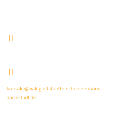
Waldgaststätte "Zum Schützenhaus"
Böllenfalltor 10
64287 Darmstadt
06151 - 4 29 92 44
kontakt@waldgaststaette-schuetzenhaus-
darmstadt.de