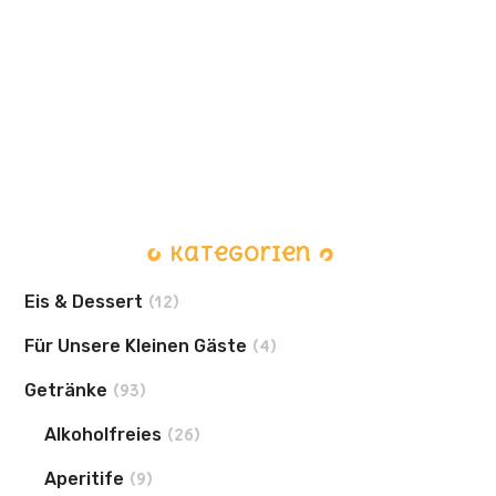
mit Tomatensauce
7,80
€
inkl. MwSt.
Kategorien
Eis & Dessert
(12)
Für Unsere Kleinen Gäste
(4)
Getränke
(93)
Alkoholfreies
(26)
Aperitife
(9)