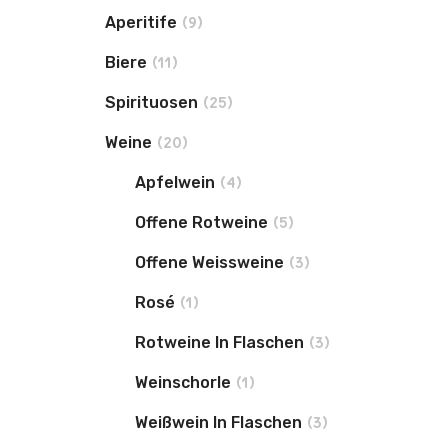
Aperitife
(9)
Biere
(11)
Spirituosen
(25)
Weine
(20)
Apfelwein
(4)
Offene Rotweine
(5)
Offene Weissweine
(3)
Rosé
(1)
Rotweine In Flaschen
(3)
Weinschorle
(1)
Weißwein In Flaschen
(3)