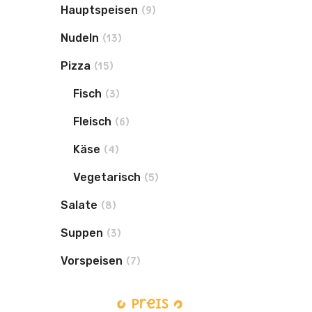
Hauptspeisen
(9)
Nudeln
(13)
Pizza
(15)
Fisch
(3)
Fleisch
(6)
Käse
(4)
Vegetarisch
(5)
Toma
Salate
(8)
Suppen
(3)
Vorspeisen
(7)
Preis