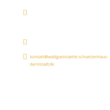
Waldgaststätte "Zum Schützenhaus"
Böllenfalltor 10
64287 Darmstadt
06151 - 4 29 92 44
kontakt@waldgaststaette-schuetzenhaus-
darmstadt.de