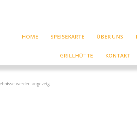
HOME
SPEISEKARTE
ÜBER UNS
GRILLHÜTTE
KONTAKT
gebnisse werden angezeigt
Bruscetta
Gebackener Came