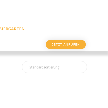
BIERGARTEN
JETZT ANRUFEN
mbert
Gegrillter Schafskäse