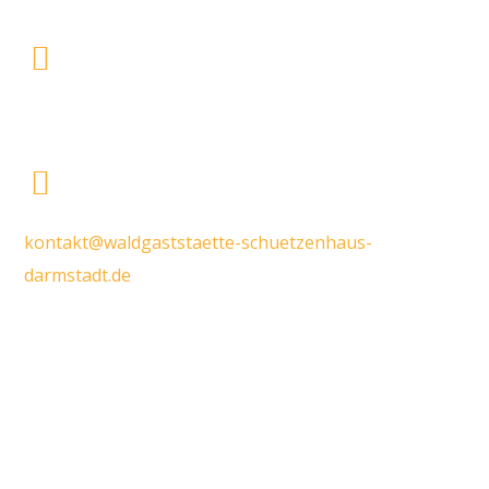
06151 - 4 29 92 44
kontakt@waldgaststaette-schuetzenhaus-
darmstadt.de