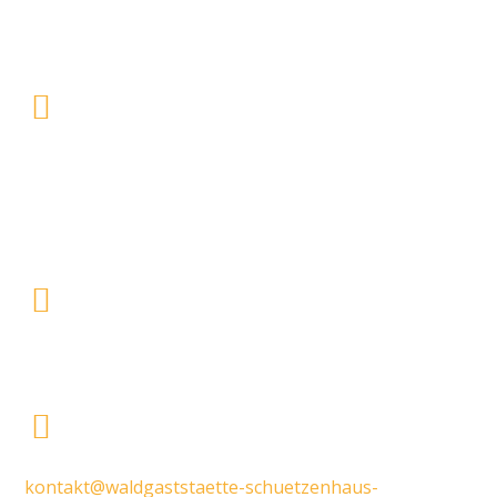
Kontakt
Waldgaststätte "Zum Schützenhaus"
Böllenfalltor 10
64287 Darmstadt
06151 - 4 29 92 44
kontakt@waldgaststaette-schuetzenhaus-